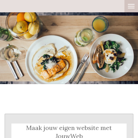
Ga
direct
naar
de
hoofdinhoud
Maak jouw eigen website met
JouwWeb